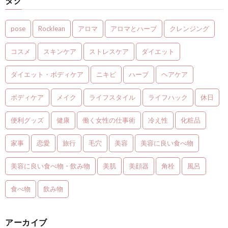
タグ
pose
Rocklean
アロマ
アロマとハーブ
クレンジング
コスメ
スキンケア
ストレスケア
ダイエット
ダイエット・ボディケア
ニキビ
ハーブ
ヘアケア
ボディケア
メイク
ライフスタイル
ライフハック
休日
便利グッズ
健康
働く女性の仕事術
冷え性
化粧品
家事
恋愛
旅行
毛穴
美容
美容に良い食べ物
美容に良い食べ物・飲み物
美肌
美顔器
角栓
風呂
食べ物
飲み物
アーカイブ