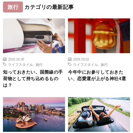
旅行
カテゴリの最新記事
2020.10.30
2020.10.02
ライフスタイル
,
旅行
ライフスタイル
,
旅行
知っておきたい、国際線の手
今年中にお参りしておきた
荷物として持ち込めるもの
い、恋愛運が上がる神社4選
は？