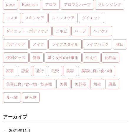
pose
Rocklean
アロマ
アロマとハーブ
クレンジング
コスメ
スキンケア
ストレスケア
ダイエット
ダイエット・ボディケア
ニキビ
ハーブ
ヘアケア
ボディケア
メイク
ライフスタイル
ライフハック
休日
便利グッズ
健康
働く女性の仕事術
冷え性
化粧品
家事
恋愛
旅行
毛穴
美容
美容に良い食べ物
美容に良い食べ物・飲み物
美肌
美顔器
角栓
風呂
食べ物
飲み物
アーカイブ
2021年11月